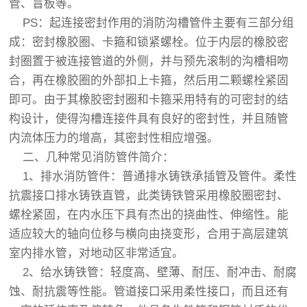
管、盲板等。
PS：起连接密封作用的消防沟槽管件主要有三部分组
成：密封橡胶圈、卡箍和锁紧螺栓。位于内层的橡胶密
封圈置于被连接管道的外侧，并与预先滚制的沟槽相吻
合，再在橡胶圈的外部扣上卡箍，然后用二颗螺栓紧固
即可。由于其橡胶密封圈和卡箍采用特有的可密封的结
构设计，使得沟槽连接件具有良好的密封性，并且随管
内流体压力的增高，其密封性相应增强。
二、几种常见消防管件简介：
1、排水消防管件：普通排水铸铁承插管及管件。柔性
抗震接口排水铸铁直管，此类铸铁管采用橡胶圈密封、
螺栓紧固，在内水压下具有杰出的挠曲性、伸缩性。能
适应较大的轴向位移与横向由挠变形，合用于高层建筑
室内排水管，对地动区非常适宜。
2、给水铸铁管：轻度高、壁薄、耐压、耐冲击、耐腐
蚀、耐抗震等性能。管道接口采用柔性接口，而且还有