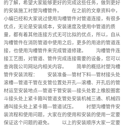
的了解，希望大家能够更好的完成这些任务，做到更好
的安装施工衬塑沟槽管件。 在之前的文章资料中，
小编已经和大家说过使用沟槽管件对管道连接，有很多
优点，无论是安装成本，安装速度及使用中管道的质
量，都有着其他连接方式无可比拟的优点，所以，自从
沟槽管件在消防管道中使用之后，更多的用途的管道连
接，也使用沟槽管件来完成管道修建。 沟槽管件连
接工艺图，对管道、管件完成连接需要的设备，您可以
查询我公司网站内相关内容。 简单的概括衬塑沟槽
管件安装流程： 安装准备—管材下料—管材接头处
滚槽—管道干管在支管位置处开孔—滚槽、开孔后的管
材运至安装地点—管道干管安装—接头处套上橡胶圈套
斗接头处上紧卡箍叫管道支管处安装机械三通、机械四
通叫接头处上紧卡箍—管道试压。 衬塑沟槽管件安
装流程和使用问题，大家在的使用和安装的使用一定要
保证这个问题的避免。 以上的安装顺序大家一定要